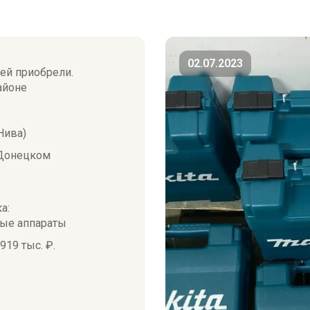
02.07.2023
ей приобрели.
айоне
Нива)
 Донецком
а:
ные аппараты
19 тыс. ₽.