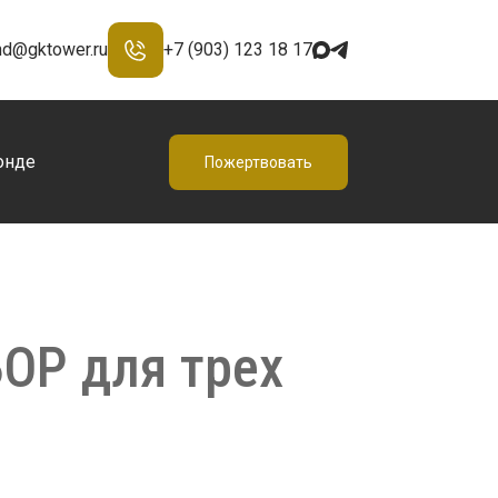
nd@gktower.ru
+7 (903) 123 18 17
онде
Пожертвовать
ОР для трех