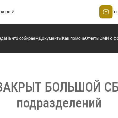
корп. 5
fo
нда
На что собираем
Документы
Как помочь
Отчеты
СМИ о ф
 ЗАКРЫТ БОЛЬШОЙ СБ
подразделений