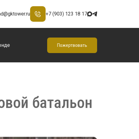
nd@gktower.ru
+7 (903) 123 18 17
онде
Пожертвовать
овой батальон