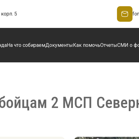
корп. 5
fo
нда
На что собираем
Документы
Как помочь
Отчеты
СМИ о ф
бойцам 2 МСП Север