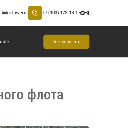
nd@gktower.ru
+7 (903) 123 18 17
онде
Пожертвовать
ного флота