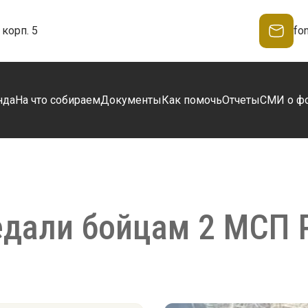
корп. 5
fo
нда
На что собираем
Документы
Как помочь
Отчеты
СМИ о ф
едали бойцам 2 МСП 