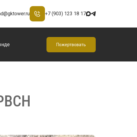
nd@gktower.ru
+7 (903) 123 18 17
онде
Пожертвовать
РВСН