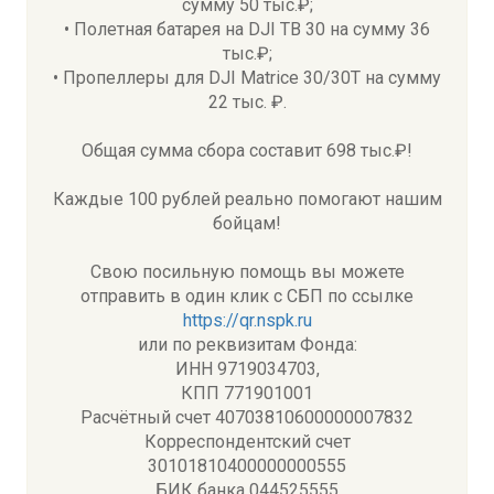
сумму 50 тыс.₽;
• Полетная батарея на DJI TB 30 на сумму 36
тыс.₽;
• Пропеллеры для DJI Matrice 30/30T на сумму
22 тыс. ₽.
Общая сумма сбора составит 698 тыс.₽!
Каждые 100 рублей реально помогают нашим
бойцам!
Свою посильную помощь вы можете
отправить в один клик с СБП по ссылке
https://qr.nspk.ru
или по реквизитам Фонда:
ИНН 9719034703,
КПП 771901001
Расчётный счет 40703810600000007832
Корреспондентский счет
30101810400000000555
БИК банка 044525555