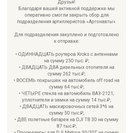
Друзья!
Благодаря вашей активной поддержке мы
оперативно смогли закрыть сбор для
подразделения артиллеристов «Аргонавты».
Для подразделения закуплено и подготовлено
к отправке:
• ОДИННАДЦАТЬ роутеров Kroks с антеннами
на сумму 250 тыс. ₽;
• ДВАДЦАТЬ ДВА дизельных отопителя на
сумму 262 тыс.₽;
• ВОСЕМЬ покрышек на автомобиль off road на
сумму 64 тыс.₽;
• ЧЕТЫРЕ стекла на автомобиль ВАЗ-2121,
уплотнители и замки на сумму 14 тыс.₽;
• ДВАДЦАТЬ маскировочных сетей 3*6 на
сумму 50 тыс.₽;
• ДВЕ полетные батареи на DJI TB 30 на сумму
87 тыс.₽;
• Пропеллеры для DJI Matrice 30/30T на сумму