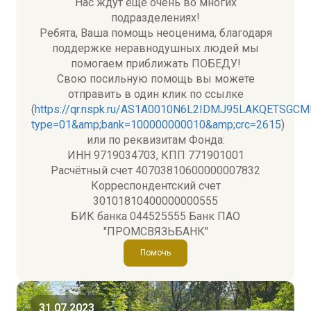
Нас ждут еще очень во многих
подразделениях!
Ребята, Ваша помощь неоценима, благодаря
поддержке неравнодушных людей мы
помогаем приближать ПОБЕДУ!
Свою посильную помощь вы можете
отправить в один клик по ссылке
(
https://qr.nspk.ru/AS1A0010N6L2IDMJ95LAKQETSGC
type=01&amp;bank=100000000010&amp;crc=2615
)
или по реквизитам Фонда:
ИНН 9719034703, КПП 771901001
Расчётный счет 40703810600000007832
Корреспондентский счет
30101810400000000555
БИК банка 044525555 Банк ПАО
"ПРОМСВЯЗЬБАНК"
Помочь
31.07.2023