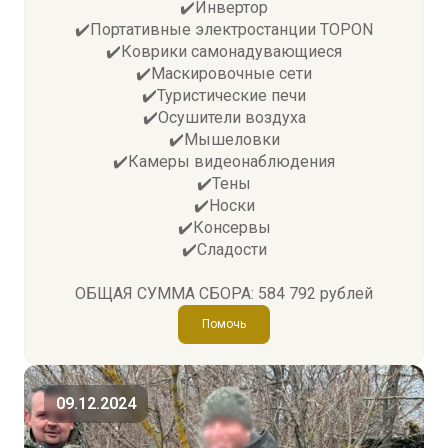
✔️Инвертор
✔️Портативные электростанции TOPON
✔️Коврики самонадувающиеся
✔️Маскировочные сети
✔️Туристические печи
✔️Осушители воздуха
✔️Мышеловки
✔️Камеры видеонаблюдения
✔️Тены
✔️Носки
✔️Консервы
✔️Сладости
ОБЩАЯ СУММА СБОРА: 584 792 рублей
Помочь
09.12.2024