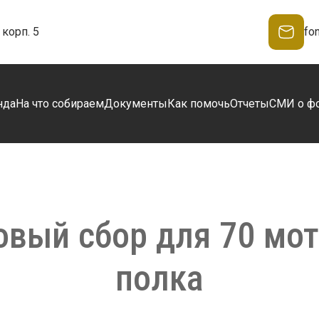
корп. 5
fo
нда
На что собираем
Документы
Как помочь
Отчеты
СМИ о ф
вый сбор для 70 мо
полка