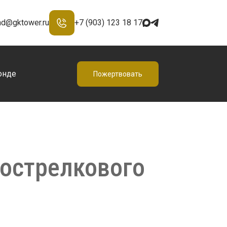
nd@gktower.ru
+7 (903) 123 18 17
онде
Пожертвовать
тострелкового