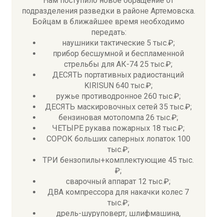
Нам поступило новое обращение от
подразделения разведки в районе Артемовска.
Бойцам в ближайшее время необходимо
передать:
наушники тактические 5 тыс.₽;
прибор бесшумной и беспламенной
стрельбы для АК-74 25 тыс.₽;
ДЕСЯТЬ портативных радиостанций
KIRISUN 640 тыс.₽;
ружье противодронное 260 тыс.₽;
ДЕСЯТЬ маскировочных сетей 35 тыс.₽;
бензиновая мотопомпа 26 тыс.₽;
ЧЕТЫРЕ рукава пожарных 18 тыс.₽;
СОРОК больших саперных лопаток 100
тыс.₽;
ТРИ бензопилы+комплектующие 45 тыс.
₽;
сварочный аппарат 12 тыс.₽;
ДВА компрессора для накачки колес 7
тыс.₽;
дрель-шуруповерт, шлифмашина,