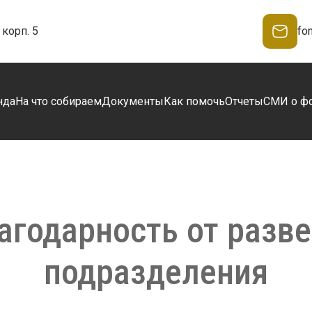
корп. 5
fo
нда
На что собираем
Документы
Как помочь
Отчеты
СМИ о ф
лагодарность от разв
подразделения