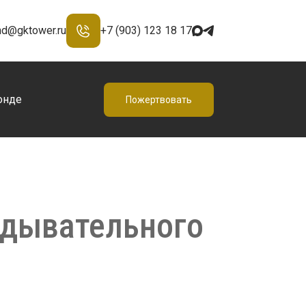
nd@gktower.ru
+7 (903) 123 18 17
онде
Пожертвовать
едывательного